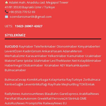
Adalet mah. Anadolu cad. Megapol Tower
41/81 35530 Bayraklı İzmir / Türkiye
+90 (553) 770 52 69
ozendanismanlik@gmail.com
UETS:
15623-26967-42627
SITELERIMIZ
SUCUDO
RayHaber
TeleferikHaber
OtonomHaber
KimyaHaberleri
LeventÖzen
KadinGirisim
AnkaraYasam
AdanaMersin
Merhabaİzmir
KaravanHaber
YelkenHaber
KamuHaber
UcakHaber
MakineTamir
Iptidai
SilahHaber
LeoTheMaster.Net
KolayBilimHaber
HaberInegol
OtobanHaber
KiraHaber
AEY
MarkaHikayeleri
BulmacaHaber
BulmacaCevap
KomikKurbaga
KolayHarita
RayTurkiye
ZorBulmaca
KentveSağlık
LeventinMutfağı
Rayİhale
MeşhurBlog
TOKİEmlak
RaillyNews
AutonoumNews
BlauBahn
GareExpress
ArabRailNews
PersRail
BlauAutonom
GreekRail
Ferrovie24
StiriHub
DME
AutoRusNews
PromptsFile
RailwayNews EU