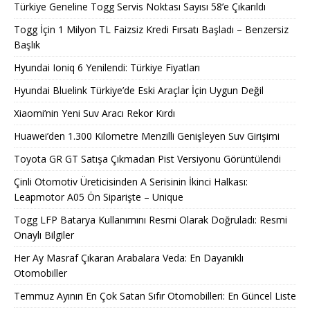
Türkiye Geneline Togg Servis Noktası Sayısı 58’e Çıkarıldı
Togg İçin 1 Milyon TL Faizsiz Kredi Fırsatı Başladı – Benzersiz
Başlık
Hyundai Ioniq 6 Yenilendi: Türkiye Fiyatları
Hyundai Bluelink Türkiye’de Eski Araçlar İçin Uygun Değil
Xiaomi’nin Yeni Suv Aracı Rekor Kırdı
Huawei’den 1.300 Kilometre Menzilli Genişleyen Suv Girişimi
Toyota GR GT Satışa Çıkmadan Pist Versiyonu Görüntülendi
Çinli Otomotiv Üreticisinden A Serisinin İkinci Halkası:
Leapmotor A05 Ön Siparişte – Unique
Togg LFP Batarya Kullanımını Resmi Olarak Doğruladı: Resmi
Onaylı Bilgiler
Her Ay Masraf Çıkaran Arabalara Veda: En Dayanıklı
Otomobiller
Temmuz Ayının En Çok Satan Sıfır Otomobilleri: En Güncel Liste