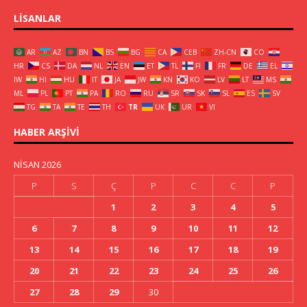
LISANLAR
AR
AZ
BN
BS
BG
CA
CEB
ZH-CN
CO
HR
CS
DA
NL
EN
ET
TL
FI
FR
DE
EL
IW
HI
HU
IT
JA
JW
KN
KO
LV
LT
MS
ML
PL
PT
PA
RO
RU
SR
SK
SL
ES
SV
TG
TA
TE
TH
TR
UK
UR
VI
HABER ARŞIVI
NISAN 2026
P
S
Ç
P
C
C
P
1
2
3
4
5
6
7
8
9
10
11
12
13
14
15
16
17
18
19
20
21
22
23
24
25
26
27
28
29
30