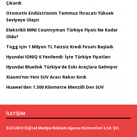
Çıkardı
Otomotiv Endüstrisinin Temmuz İhracatı Yüksek
Seviyeye Ulaştı
Elektrikli MINI Countryman Türkiye Fiyatı Ne Kadar
Oldu?
Togg için 1 Milyon TL Faizsiz Kredi Fırsatı Başladı
Hyundai IONIQ 6 Yenilendi: İşte Türkiye Fiyatları
Hyundai Bluelink Türkiye’de Eski Araçlara Gelmiyor
Xiaomi’nın Yeni SUV Aracı Rekor Kırdı
Huawei’den 1.300 Kilometre Menzilli Dev SUV
İLETIŞIM
SUCUDO Dijital Medya Reklam Ajansı Hizmetleri Ltd. Şti.