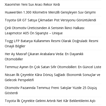
Xiaomi’nin Yeni Suv Aracı Rekor Kırdı
Huawei’den 1.300 Kilometre Menzilli Genişleyen Suv Girişimi
Toyota GR GT Satışa Çıkmadan Pist Versiyonu Görüntülendi
Çinli Otomotiv Üreticisinden A Serisinin İkinci Halkası:
Leapmotor A05 Ön Siparişte – Unique
Togg LFP Batarya Kullanımını Resmi Olarak Doğruladı: Resmi
Onaylı Bilgiler
Her Ay Masraf Çıkaran Arabalara Veda: En Dayanıklı
Otomobiller
Temmuz Ayının En Çok Satan Sıfır Otomobilleri: En Güncel Liste
Nissan İlk Çeyrekte Kâra Dönüş Sağladı: Ekonomik Sonuçlar ve
Gelecek Perspektifi
Otomotiv Pazarında Temmuz Freni: Satışlar Yüzde 25 Düşüş
Gösterdi
Toyota İlk Çeyrekte Gelirini Artırdı Net Kâr Beklentilerini Aştı