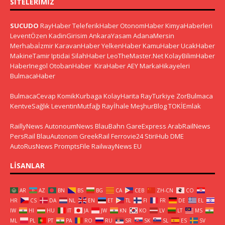
SITELERIMIZ
SUCUDO
RayHaber
TeleferikHaber
OtonomHaber
KimyaHaberleri
LeventÖzen
KadinGirisim
AnkaraYasam
AdanaMersin
Merhabaİzmir
KaravanHaber
YelkenHaber
KamuHaber
UcakHaber
MakineTamir
Iptidai
SilahHaber
LeoTheMaster.Net
KolayBilimHaber
HaberInegol
OtobanHaber
KiraHaber
AEY
MarkaHikayeleri
BulmacaHaber
BulmacaCevap
KomikKurbaga
KolayHarita
RayTurkiye
ZorBulmaca
KentveSağlık
LeventinMutfağı
Rayİhale
MeşhurBlog
TOKİEmlak
RaillyNews
AutonoumNews
BlauBahn
GareExpress
ArabRailNews
PersRail
BlauAutonom
GreekRail
Ferrovie24
StiriHub
DME
AutoRusNews
PromptsFile
RailwayNews EU
LISANLAR
AR
AZ
BN
BS
BG
CA
CEB
ZH-CN
CO
HR
CS
DA
NL
EN
ET
TL
FI
FR
DE
EL
IW
HI
HU
IT
JA
JW
KN
KO
LV
LT
MS
ML
PL
PT
PA
RO
RU
SR
SK
SL
ES
SV