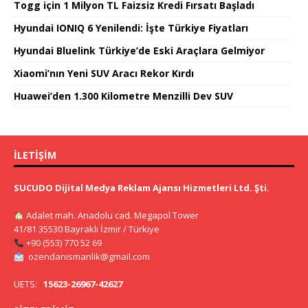
Togg için 1 Milyon TL Faizsiz Kredi Fırsatı Başladı
Hyundai IONIQ 6 Yenilendi: İşte Türkiye Fiyatları
Hyundai Bluelink Türkiye’de Eski Araçlara Gelmiyor
Xiaomi’nın Yeni SUV Aracı Rekor Kırdı
Huawei’den 1.300 Kilometre Menzilli Dev SUV
İLETIŞIM
SUCUDO Dijital Medya Reklam Ajansı Hizmetleri Ltd. Şti.
Adalet mah. Anadolu cad. Megapol Tower
41/81 35530 Bayraklı İzmir / Türkiye
+90 (553) 770 52 69
ozendanismanlik@gmail.com
UETS:
15623-26967-42627