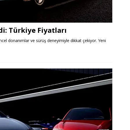
i: Türkiye Fiyatları
güncel donanımlar ve sürüş deneyimiyle dikkat çekiyor. Yeni