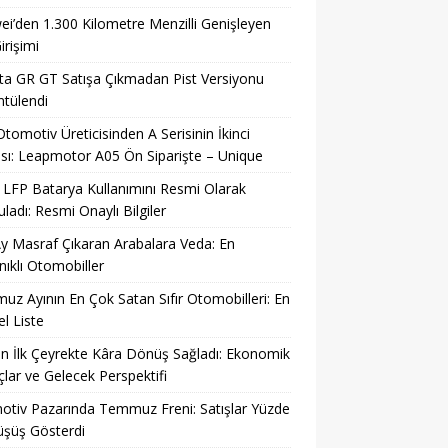
i’den 1.300 Kilometre Menzilli Genişleyen
irişimi
a GR GT Satışa Çıkmadan Pist Versiyonu
tülendi
 Otomotiv Üreticisinden A Serisinin İkinci
sı: Leapmotor A05 Ön Siparişte – Unique
LFP Batarya Kullanımını Resmi Olarak
ladı: Resmi Onaylı Bilgiler
y Masraf Çıkaran Arabalara Veda: En
ıklı Otomobiller
z Ayının En Çok Satan Sıfır Otomobilleri: En
l Liste
n İlk Çeyrekte Kâra Dönüş Sağladı: Ekonomik
lar ve Gelecek Perspektifi
tiv Pazarında Temmuz Freni: Satışlar Yüzde
üşüş Gösterdi