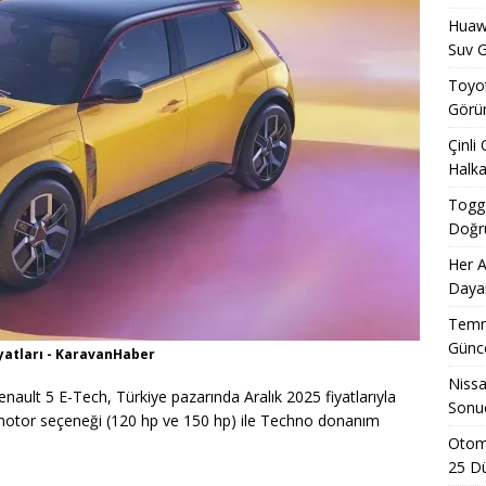
Huawe
Suv G
Toyot
Görün
Çinli
Halka
Togg 
Doğru
Her A
Dayan
Temmu
Günce
iyatları - KaravanHaber
Nissa
nault 5 E-Tech, Türkiye pazarında Aralık 2025 fiyatlarıyla
Sonuç
lı motor seçeneği (120 hp ve 150 hp) ile Techno donanım
Otomo
25 D