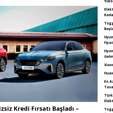
Yüks
Elek
Kada
Togg 
Başl
Hyun
Fiyat
Hyun
Gelm
Xiao
Huaw
En A
Tasa
Türk
Elekt
zsiz Kredi Fırsatı Başladı –
Togg