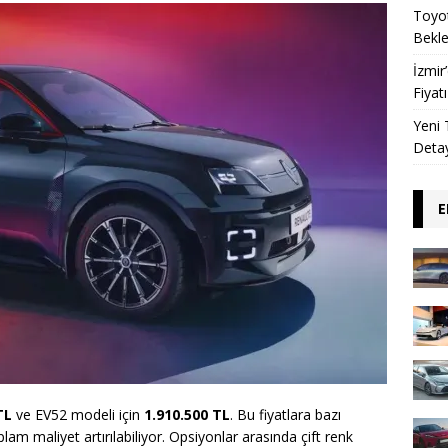
Toyot
Beklen
İzmir
Fiyat
Yeni 
Detay
E
TL
ve EV52 modeli için
1.910.500 TL
. Bu fiyatlara bazı
lam maliyet artırılabiliyor. Opsiyonlar arasında çift renk