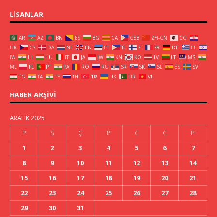
LISANLAR
AR
AZ
BN
BS
BG
CA
CEB
ZH-CN
CO
HR
CS
DA
NL
EN
ET
TL
FI
FR
DE
EL
IW
HI
HU
IT
JA
JW
KN
KO
LV
LT
MS
ML
PL
PT
PA
RO
RU
SR
SK
SL
ES
SV
TG
TA
TE
TH
TR
UK
UR
VI
HABER ARŞIVI
ARALIK 2025
P
S
Ç
P
C
C
P
1
2
3
4
5
6
7
8
9
10
11
12
13
14
15
16
17
18
19
20
21
22
23
24
25
26
27
28
29
30
31