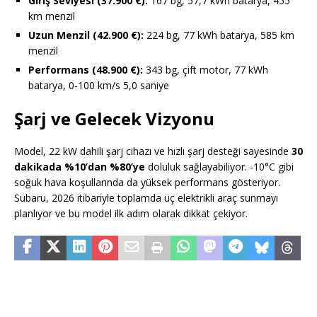
Giriş Seviyesi (37.900 €):
167 bg, 57,7 kWh batarya, 455
km menzil
Uzun Menzil (42.900 €):
224 bg, 77 kWh batarya, 585 km
menzil
Performans (48.900 €):
343 bg, çift motor, 77 kWh
batarya, 0-100 km/s 5,0 saniye
Şarj ve Gelecek Vizyonu
Model, 22 kW dahili şarj cihazı ve hızlı şarj desteği sayesinde
30
dakikada %10’dan %80’ye
doluluk sağlayabiliyor. -10°C gibi
soğuk hava koşullarında da yüksek performans gösteriyor.
Subaru, 2026 itibariyle toplamda üç elektrikli araç sunmayı
planlıyor ve bu model ilk adım olarak dikkat çekiyor.