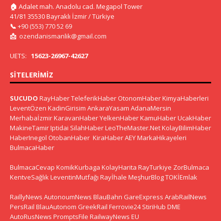
🏠
Adalet mah. Anadolu cad. Megapol Tower
41/81 35530 Bayraklı İzmir / Türkiye
📞
+90 (553) 770 52 69
📩
ozendanismanlik@gmail.com
UETS:
15623-26967-42627
SITELERIMIZ
SUCUDO
RayHaber
TeleferikHaber
OtonomHaber
KimyaHaberleri
LeventÖzen
KadinGirisim
AnkaraYasam
AdanaMersin
Merhabaİzmir
KaravanHaber
YelkenHaber
KamuHaber
UcakHaber
MakineTamir
Iptidai
SilahHaber
LeoTheMaster.Net
KolayBilimHaber
HaberInegol
OtobanHaber
KiraHaber
AEY
MarkaHikayeleri
BulmacaHaber
BulmacaCevap
KomikKurbaga
KolayHarita
RayTurkiye
ZorBulmaca
KentveSağlık
LeventinMutfağı
Rayİhale
MeşhurBlog
TOKİEmlak
RaillyNews
AutonoumNews
BlauBahn
GareExpress
ArabRailNews
PersRail
BlauAutonom
GreekRail
Ferrovie24
StiriHub
DME
AutoRusNews
PromptsFile
RailwayNews EU