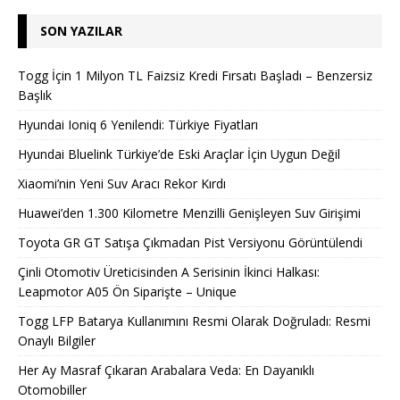
SON YAZILAR
Togg İçin 1 Milyon TL Faizsiz Kredi Fırsatı Başladı – Benzersiz
Başlık
Hyundai Ioniq 6 Yenilendi: Türkiye Fiyatları
Hyundai Bluelink Türkiye’de Eski Araçlar İçin Uygun Değil
Xiaomi’nin Yeni Suv Aracı Rekor Kırdı
Huawei’den 1.300 Kilometre Menzilli Genişleyen Suv Girişimi
Toyota GR GT Satışa Çıkmadan Pist Versiyonu Görüntülendi
Çinli Otomotiv Üreticisinden A Serisinin İkinci Halkası:
Leapmotor A05 Ön Siparişte – Unique
Togg LFP Batarya Kullanımını Resmi Olarak Doğruladı: Resmi
Onaylı Bilgiler
Her Ay Masraf Çıkaran Arabalara Veda: En Dayanıklı
Otomobiller