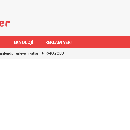
TEKNOLOJİ
REKLAM VER!
nilendi: Türkiye Fiyatları
KARAYOLU
ürkiye’de Eski Araçlar İçin Uygun Değil
KARAYOLU
v Aracı Rekor Kırdı
KARAYOLU
Kilometre Menzilli Genişleyen Suv Girişimi
KARAYOLU
 TL Faizsiz Kredi Fırsatı Başladı – Benzersiz Başlık
KARAYOLU