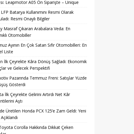
sı: Leapmotor A05 Ön Siparişte – Unique
LFP Batarya Kullanımını Resmi Olarak
ladı: Resmi Onaylı Bilgiler
y Masraf Çıkaran Arabalara Veda: En
ıklı Otomobiller
z Ayının En Çok Satan Sıfır Otomobilleri: En
l Liste
n İlk Çeyrekte Kâra Dönüş Sağladı: Ekonomik
lar ve Gelecek Perspektifi
tiv Pazarında Temmuz Freni: Satışlar Yüzde
üşüş Gösterdi
a İlk Çeyrekte Gelirini Artırdı Net Kâr
tilerini Aştı
’de Üretilen Honda PCX 125’e Zam Geldi: Yeni
ı Açıklandı
Toyota Corolla Hakkında Dikkat Çeken
lar