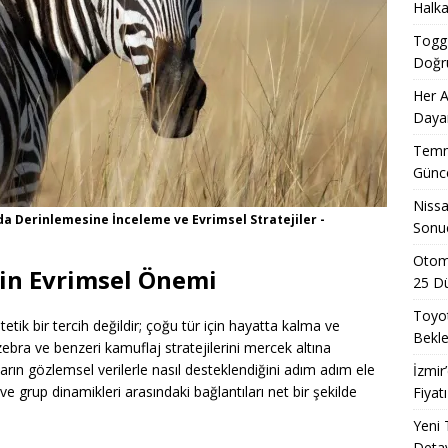
Halka
Togg 
Doğru
Her A
Dayan
Temmu
Günce
Nissa
a Derinlemesine İnceleme ve Evrimsel Stratejiler -
Sonuç
Otomo
nin Evrimsel Önemi
25 D
Toyot
stetik bir tercih değildir; çoğu tür için hayatta kalma ve
Beklen
 zebra ve benzeri kamuflaj stratejilerini mercek altına
arın gözlemsel verilerle nasıl desteklendiğini adım adım ele
İzmir
e grup dinamikleri arasındaki bağlantıları net bir şekilde
Fiyat
Yeni 
Detay