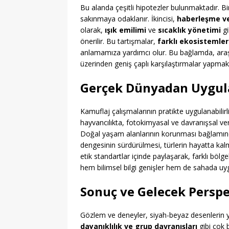
Bu alanda çeşitli hipotezler bulunmaktadır. Bir
sakınmaya odaklanır. İkincisi,
haberleşme v
olarak,
ışık emilimi
ve
sıcaklık yönetimi
gi
önerilir. Bu tartışmalar,
farklı ekosistemler
anlamamıza yardımcı olur. Bu bağlamda, ara
üzerinden geniş çaplı karşılaştırmalar yapmakt
Gerçek Dünyadan Uygula
Kamuflaj çalışmalarının pratikte uygulanabilir
hayvancılıkta, fotokimyasal ve davranışsal veril
Doğal yaşam alanlarının korunması bağlamında
dengesinin sürdürülmesi, türlerin hayatta kalma
etik standartlar içinde paylaşarak, farklı böl
hem bilimsel bilgi genişler hem de sahada uyg
Sonuç ve Gelecek Perspe
Gözlem ve deneyler, siyah-beyaz desenlerin yal
dayanıklılık ve grup davranışları
gibi çok 