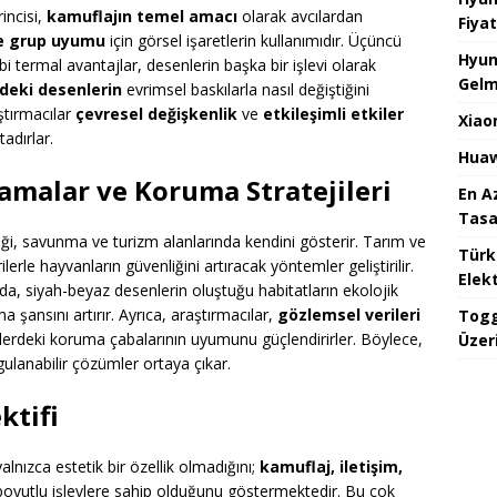
incisi,
kamuflajın temel amacı
olarak avcılardan
Fiyat
e grup uyumu
için görsel işaretlerin kullanımıdır. Üçüncü
Hyun
bi termal avantajlar, desenlerin başka bir işlevi olarak
Gelm
deki desenlerin
evrimsel baskılarla nasıl değiştiğini
ştırmacılar
çevresel değişkenlik
ve
etkileşimli etkiler
Xiao
adırlar.
Huaw
malar ve Koruma Stratejileri
En A
Tasa
liği, savunma ve turizm alanlarında kendini gösterir. Tarım ve
Türk
erle hayvanların güvenliğini artıracak yöntemler geliştirilir.
Elekt
, siyah-beyaz desenlerin oluştuğu habitatların ekolojik
 şansını artırır. Ayrıca, araştırmacılar,
gözlemsel verileri
Togg
gelerdeki koruma çabalarının uyumunu güçlendirirler. Böylece,
Üzeri
ulanabilir çözümler ortaya çıkar.
ktifi
nızca estetik bir özellik olmadığını;
kamuflaj, iletişim,
boyutlu işlevlere sahip olduğunu göstermektedir. Bu çok