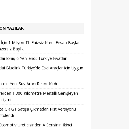
ON YAZILAR
İçin 1 Milyon TL Faizsiz Kredi Fırsatı Başladı
zersiz Başlık
ai Ioniq 6 Yenilendi: Türkiye Fiyatları
ai Bluelink Türkiye’de Eski Araçlar İçin Uygun
i’nin Yeni Suv Aracı Rekor Kırdı
i’den 1.300 Kilometre Menzilli Genişleyen
irişimi
a GR GT Satışa Çıkmadan Pist Versiyonu
tülendi
 Otomotiv Üreticisinden A Serisinin İkinci