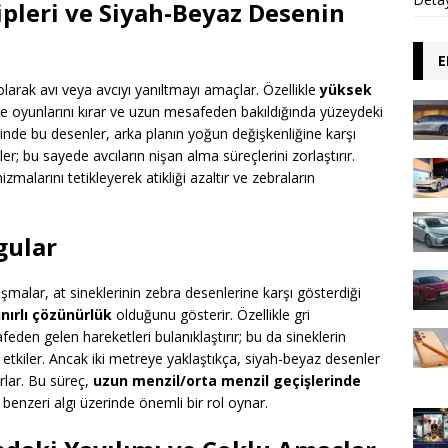
pleri ve Siyah-Beyaz Desenin
E
larak avı veya avcıyı yanıltmayı amaçlar. Özellikle
yüksek
lge oyunlarını kırar ve uzun mesafeden bakıldığında yüzeydeki
inde bu desenler, arka planın yoğun değişkenliğine karşı
r; bu sayede avcıların nişan alma süreçlerini zorlaştırır.
malarını tetikleyerek atikliği azaltır ve zebraların
gular
şmalar, at sineklerinin zebra desenlerine karşı gösterdiği
ınırlı çözünürlük
olduğunu gösterir. Özellikle gri
eden gelen hareketleri bulanıklaştırır; bu da sineklerin
 etkiler. Ancak iki metreye yaklaştıkça, siyah-beyaz desenler
rlar. Bu süreç,
uzun menzil/orta menzil geçişlerinde
on benzeri algı üzerinde önemli bir rol oynar.