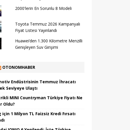
2000'lerin En Sorunlu 8 Modeli
Toyota Temmuz 2026 Kampanyalı
Fiyat Listesi Yayınlandı
Huawei’den 1.300 Kilometre Menzilli
Genişleyen Suv Girişimi
OTONOMHABER
otiv Endüstrisinin Temmuz İhracatı
ek Seviyeye Ulaştı
trikli MINI Countryman Türkiye Fiyatı Ne
r Oldu?
için 1 Milyon TL Faizsiz Kredi Fırsatı
adı
dai IONIQ 6 Yenilendi: İşte Türkiye