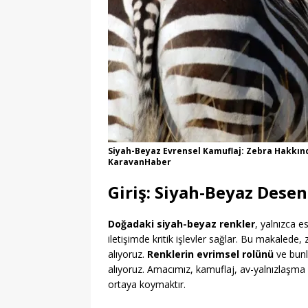
Siyah-Beyaz Evrensel Kamuflaj: Zebra Hakkınd
KaravanHaber
Giriş: Siyah-Beyaz Dese
Doğadaki siyah-beyaz renkler
, yalnızca e
iletişimde kritik işlevler sağlar. Bu makalede,
alıyoruz.
Renklerin evrimsel rolünü
ve bunl
alıyoruz. Amacımız, kamuflaj, av-yalnızlaşma v
ortaya koymaktır.