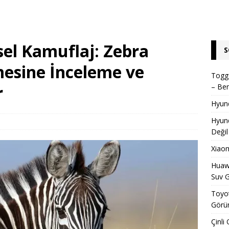
el Kamuflaj: Zebra
S
esine İnceleme ve
Togg 
r
– Ben
Hyund
Hyund
Değil
Xiaom
Huawe
Suv G
Toyot
Görün
Çinli