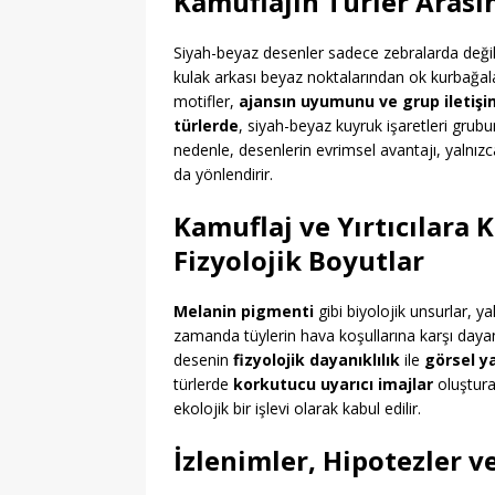
Kamuflajın Türler Arası
Siyah-beyaz desenler sadece zebralarda değil, d
kulak arkası beyaz noktalarından ok kurbağalar
motifler,
ajansın uyumunu ve grup iletişi
türlerde
, siyah-beyaz kuyruk işaretleri grubun
nedenle, desenlerin evrimsel avantajı, yalnızca
da yönlendirir.
Kamuflaj ve Yırtıcılara K
Fizyolojik Boyutlar
Melanin pigmenti
gibi biyolojik unsurlar, y
zamanda tüylerin hava koşullarına karşı dayanık
desenin
fizyolojik dayanıklılık
ile
görsel y
türlerde
korkutucu uyarıcı imajlar
oluşturar
ekolojik bir işlevi olarak kabul edilir.
İzlenimler, Hipotezler v