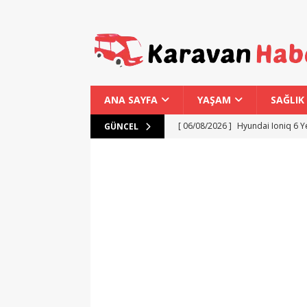
ANA SAYFA
YAŞAM
SAĞLIK
[ 06/08/2026 ]
Hyundai Ioniq 6 Ye
GÜNCEL
[ 06/08/2026 ]
Hyundai Bluelink T
[ 06/08/2026 ]
Xiaomi’nin Yeni Su
[ 06/08/2026 ]
Huawei’den 1.300 
[ 06/08/2026 ]
Togg İçin 1 Milyon