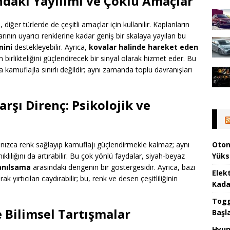
ndaki Yayılımı ve Çoklu Amaçlar
iğer türlerde de çeşitli amaçlar için kullanılır. Kaplanların
ının uyarıcı renklerine kadar geniş bir skalaya yayılan bu
mini
destekleyebilir. Ayrıca,
kovalar halinde hareket eden
 birlikteliğini güçlendirecek bir sinyal olarak hizmet eder. Bu
 kamuflajla sınırlı değildir; aynı zamanda toplu davranışları
arşı Direnç: Psikolojik ve
Otom
alnızca renk sağlayıp kamuflajı güçlendirmekle kalmaz; aynı
Yüks
lılığını da artırabilir. Bu çok yönlü faydalar, siyah-beyaz
anılsama
arasındaki dengenin bir göstergesidir. Ayrıca, bazı
Elek
ak yırtıcıları caydırabilir; bu, renk ve desen çeşitliliğinin
Kada
Togg 
e Bilimsel Tartışmalar
Başl
Hyun