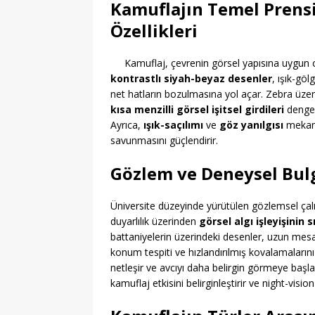
Kamuflajın Temel Prensi
Özellikleri
Kamuflaj, çevrenin görsel yapısına uygun o
kontrastlı siyah-beyaz desenler
, ışık-gö
net hatların bozulmasına yol açar. Zebra üzer
kısa menzilli görsel işitsel girdileri
dengele
Ayrıca,
ışık-saçılımı
ve
göz yanılgısı
mekaniz
savunmasını güçlendirir.
Gözlem ve Deneysel Bul
Üniversite düzeyinde yürütülen gözlemsel çalı
duyarlılık üzerinden
görsel algı işleyişinin s
battaniyelerin üzerindeki desenler, uzun mesaf
konum tespiti ve hızlandırılmış kovalamalarını
netleşir ve avcıyı daha belirgin görmeye başla
kamuflaj etkisini belirginleştirir ve night-visi