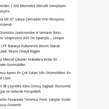
i’den 1.300 Kilometre Menzilli Genişleyen
irişimi
a GR GT Satışa Çıkmadan Pist Versiyonu
tülendi
 Otomotiv Üreticisinden A Serisinin İkinci
sı: Leapmotor A05 Ön Siparişte – Unique
LFP Batarya Kullanımını Resmi Olarak
ladı: Resmi Onaylı Bilgiler
y Masraf Çıkaran Arabalara Veda: En
ıklı Otomobiller
z Ayının En Çok Satan Sıfır Otomobilleri: En
l Liste
n İlk Çeyrekte Kâra Dönüş Sağladı: Ekonomik
lar ve Gelecek Perspektifi
tiv Pazarında Temmuz Freni: Satışlar Yüzde
üşüş Gösterdi