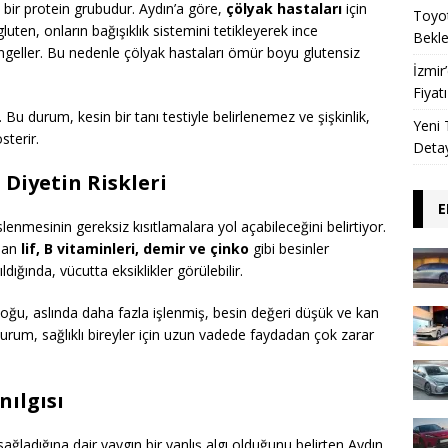
bir protein grubudur. Aydın’a göre,
çölyak hastaları
için
Toyot
ten, onların bağışıklık sistemini tetikleyerek ince
Beklen
engeller. Bu nedenle çölyak hastaları ömür boyu glutensiz
İzmir
Fiyat
 Bu durum, kesin bir tanı testiyle belirlenemez ve şişkinlik,
Yeni 
sterir.
Detay
 Diyetin Riskleri
E
eslenmesinin gereksiz kısıtlamalara yol açabileceğini belirtiyor.
olan
lif, B vitaminleri, demir ve çinko
gibi besinler
dığında, vücutta eksiklikler görülebilir.
çoğu, aslında daha fazla işlenmiş, besin değeri düşük ve kan
u durum, sağlıklı bireyler için uzun vadede faydadan çok zarar
nılgısı
ağladığına dair yaygın bir yanlış algı olduğunu belirten Aydın,