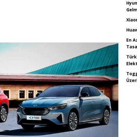
Hyun
Gelm
Xiao
Huaw
En A
Tasa
Türk
Elekt
Togg
Üzeri