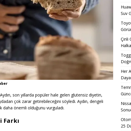
Huawe
Suv G
Toyot
Görün
Çinli
Halka
Togg 
Doğru
Her A
Dayan
aber
Temmu
Günce
ydın, son yıllarda popüler hale gelen glutensiz diyetin,
faydadan çok zarar getirebileceğini söyledi. Aydın, dengeli
Nissa
 daha önemli olduğunu vurguladı.
Sonuç
Otomo
i Farkı
25 D