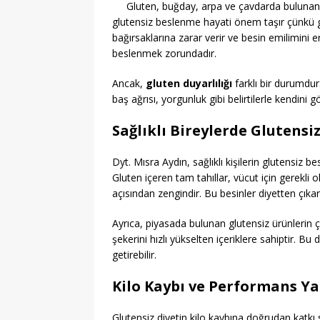
Gluten, buğday, arpa ve çavdarda bulunan 
glutensiz beslenme hayati önem taşır çünkü glu
bağırsaklarına zarar verir ve besin emilimini 
beslenmek zorundadır.
Ancak,
gluten duyarlılığı
farklı bir durumdur.
baş ağrısı, yorgunluk gibi belirtilerle kendini gö
Sağlıklı Bireylerde Glutensiz
Dyt. Mısra Aydın, sağlıklı kişilerin glutensiz b
Gluten içeren tam tahıllar, vücut için gerekli 
açısından zengindir. Bu besinler diyetten çıkarıl
Ayrıca, piyasada bulunan glutensiz ürünlerin 
şekerini hızlı yükselten içeriklere sahiptir. B
getirebilir.
Kilo Kaybı ve Performans Ya
Glutensiz diyetin kilo kaybına doğrudan katkı s