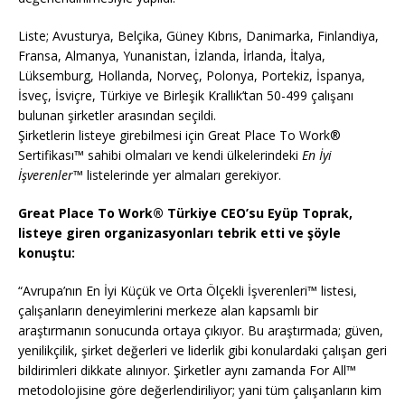
Liste; Avusturya, Belçika, Güney Kıbrıs, Danimarka, Finlandiya,
Fransa, Almanya, Yunanistan, İzlanda, İrlanda, İtalya,
Lüksemburg, Hollanda, Norveç, Polonya, Portekiz, İspanya,
İsveç, İsviçre, Türkiye ve Birleşik Krallık’tan 50-499 çalışanı
bulunan şirketler arasından seçildi.
Şirketlerin listeye girebilmesi için Great Place To Work®
Sertifikası™ sahibi olmaları ve kendi ülkelerindeki
En İyi
İşverenler™
listelerinde yer almaları gerekiyor.
Great Place To Work® Türkiye CEO’su Eyüp Toprak,
listeye giren organizasyonları tebrik etti ve şöyle
konuştu:
“Avrupa’nın En İyi Küçük ve Orta Ölçekli İşverenleri™ listesi,
çalışanların deneyimlerini merkeze alan kapsamlı bir
araştırmanın sonucunda ortaya çıkıyor. Bu araştırmada; güven,
yenilikçilik, şirket değerleri ve liderlik gibi konulardaki çalışan geri
bildirimleri dikkate alınıyor. Şirketler aynı zamanda For All™
metodolojisine göre değerlendiriliyor; yani tüm çalışanların kim