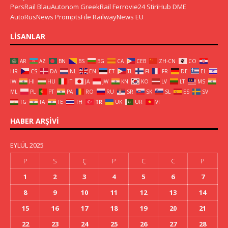
PersRail
BlauAutonom
GreekRail
Ferrovie24
StiriHub
DME
AutoRusNews
PromptsFile
RailwayNews EU
LISANLAR
AR
AZ
BN
BS
BG
CA
CEB
ZH-CN
CO
HR
CS
DA
NL
EN
ET
TL
FI
FR
DE
EL
IW
HI
HU
IT
JA
JW
KN
KO
LV
LT
MS
ML
PL
PT
PA
RO
RU
SR
SK
SL
ES
SV
TG
TA
TE
TH
TR
UK
UR
VI
HABER ARŞIVI
EYLÜL 2025
P
S
Ç
P
C
C
P
1
2
3
4
5
6
7
8
9
10
11
12
13
14
15
16
17
18
19
20
21
22
23
24
25
26
27
28