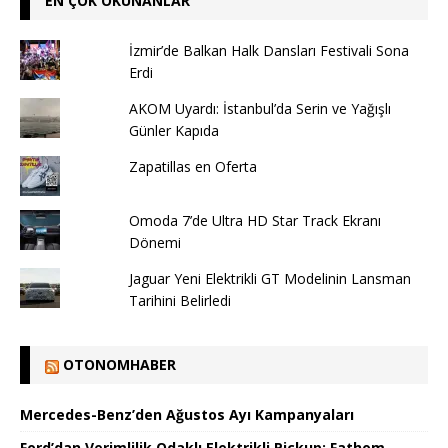
EN ÇOK OKUNANLAR
İzmir’de Balkan Halk Dansları Festivali Sona
Erdi
AKOM Uyardı: İstanbul’da Serin ve Yağışlı
Günler Kapıda
Zapatillas en Oferta
Omoda 7’de Ultra HD Star Track Ekranı
Dönemi
Jaguar Yeni Elektrikli GT Modelinin Lansman
Tarihini Belirledi
OTONOMHABER
Mercedes-Benz’den Ağustos Ayı Kampanyaları
Ford’dan Verimlilik Odaklı Elektrikli Pickup: Fathom