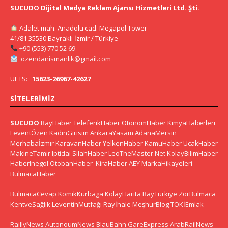
SUCUDO Dijital Medya Reklam Ajansı Hizmetleri Ltd. Şti.
Adalet mah. Anadolu cad. Megapol Tower
41/81 35530 Bayraklı İzmir / Türkiye
+90 (553) 770 52 69
ozendanismanlik@gmail.com
UETS:
15623-26967-42627
SITELERIMIZ
SUCUDO
RayHaber
TeleferikHaber
OtonomHaber
KimyaHaberleri
LeventÖzen
KadinGirisim
AnkaraYasam
AdanaMersin
Merhabaİzmir
KaravanHaber
YelkenHaber
KamuHaber
UcakHaber
MakineTamir
Iptidai
SilahHaber
LeoTheMaster.Net
KolayBilimHaber
HaberInegol
OtobanHaber
KiraHaber
AEY
MarkaHikayeleri
BulmacaHaber
BulmacaCevap
KomikKurbaga
KolayHarita
RayTurkiye
ZorBulmaca
KentveSağlık
LeventinMutfağı
Rayİhale
MeşhurBlog
TOKİEmlak
RaillyNews
AutonoumNews
BlauBahn
GareExpress
ArabRailNews