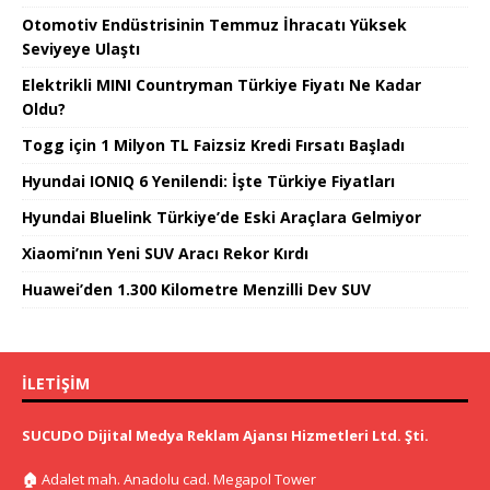
Otomotiv Endüstrisinin Temmuz İhracatı Yüksek
Seviyeye Ulaştı
Elektrikli MINI Countryman Türkiye Fiyatı Ne Kadar
Oldu?
Togg için 1 Milyon TL Faizsiz Kredi Fırsatı Başladı
Hyundai IONIQ 6 Yenilendi: İşte Türkiye Fiyatları
Hyundai Bluelink Türkiye’de Eski Araçlara Gelmiyor
Xiaomi’nın Yeni SUV Aracı Rekor Kırdı
Huawei’den 1.300 Kilometre Menzilli Dev SUV
İLETIŞIM
SUCUDO Dijital Medya Reklam Ajansı Hizmetleri Ltd. Şti.
🏠
Adalet mah. Anadolu cad. Megapol Tower