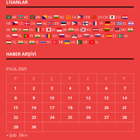
LISANLAR
AR
AZ
BN
BS
BG
CA
CEB
ZH-CN
CO
HR
CS
DA
NL
EN
ET
TL
FI
FR
DE
EL
IW
HI
HU
IT
JA
JW
KN
KO
LV
LT
MS
ML
PL
PT
PA
RO
RU
SR
SK
SL
ES
SV
TG
TA
TE
TH
TR
UK
UR
VI
HABER ARŞIVI
EYLÜL 2025
P
S
Ç
P
C
C
P
1
2
3
4
5
6
7
8
9
10
11
12
13
14
15
16
17
18
19
20
21
22
23
24
25
26
27
28
29
30
« Şub
Eki »