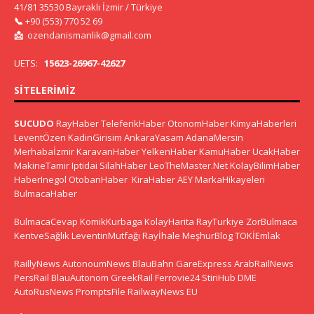
41/81 35530 Bayraklı İzmir / Türkiye
📞
+90 (553) 770 52 69
📩
ozendanismanlik@gmail.com
UETS:
15623-26967-42627
SITELERIMIZ
SUCUDO
RayHaber
TeleferikHaber
OtonomHaber
KimyaHaberleri
LeventÖzen
KadinGirisim
AnkaraYasam
AdanaMersin
Merhabaİzmir
KaravanHaber
YelkenHaber
KamuHaber
UcakHaber
MakineTamir
Iptidai
SilahHaber
LeoTheMaster.Net
KolayBilimHaber
HaberInegol
OtobanHaber
KiraHaber
AEY
MarkaHikayeleri
BulmacaHaber
BulmacaCevap
KomikKurbaga
KolayHarita
RayTurkiye
ZorBulmaca
KentveSağlık
LeventinMutfağı
Rayİhale
MeşhurBlog
TOKİEmlak
RaillyNews
AutonoumNews
BlauBahn
GareExpress
ArabRailNews
PersRail
BlauAutonom
GreekRail
Ferrovie24
StiriHub
DME
AutoRusNews
PromptsFile
RailwayNews EU