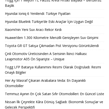
Togg İçin 1 Milyon TL Faizsiz Kredi Fırsatı Başladı – Benzersiz
Başlık
Hyundai Ioniq 6 Yenilendi: Türkiye Fiyatları
Hyundai Bluelink Türkiye’de Eski Araçlar İçin Uygun Değil
Xiaomi’nin Yeni Suv Aracı Rekor Kırdı
Huawei’den 1.300 Kilometre Menzilli Genişleyen Suv Girişimi
Toyota GR GT Satışa Çıkmadan Pist Versiyonu Görüntülendi
Çinli Otomotiv Üreticisinden A Serisinin İkinci Halkası:
Leapmotor A05 Ön Siparişte – Unique
Togg LFP Batarya Kullanımını Resmi Olarak Doğruladı: Resmi
Onaylı Bilgiler
Her Ay Masraf Çıkaran Arabalara Veda: En Dayanıklı
Otomobiller
Temmuz Ayının En Çok Satan Sıfır Otomobilleri: En Güncel Liste
Nissan İlk Çeyrekte Kâra Dönüş Sağladı: Ekonomik Sonuçlar ve
Gelecek Perspektifi