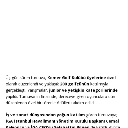
Üç gün süren turnuva,
Kemer Golf Kulübü üyelerine özel
olarak düzenlendi ve yaklaşık
200 golfçünün
katılımıyla
gerçekleşti. Yarışmalar,
junior ve yetişkin kategorilerinde
yapıldı. Turnuvanın finalinde, dereceye giren oyunculara dün
düzenlenen özel bir törenle ödülleri takdim edildi.
İş ve sanat dünyasından yoğun katılım
gören turnuvaya;
İGA İstanbul Havalimanı Yönetim Kurulu Başkanı Cemal
Kalyoncu
ve
İGA CEO’su Selahattin Bilgen
de katıldı. Ayrıca