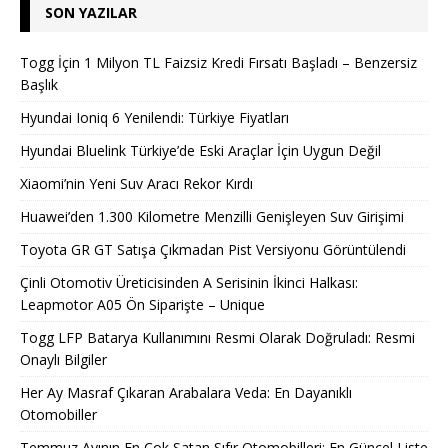
SON YAZILAR
Togg İçin 1 Milyon TL Faizsiz Kredi Fırsatı Başladı – Benzersiz
Başlık
Hyundai Ioniq 6 Yenilendi: Türkiye Fiyatları
Hyundai Bluelink Türkiye’de Eski Araçlar İçin Uygun Değil
Xiaomi’nin Yeni Suv Aracı Rekor Kırdı
Huawei’den 1.300 Kilometre Menzilli Genişleyen Suv Girişimi
Toyota GR GT Satışa Çıkmadan Pist Versiyonu Görüntülendi
Çinli Otomotiv Üreticisinden A Serisinin İkinci Halkası:
Leapmotor A05 Ön Siparişte – Unique
Togg LFP Batarya Kullanımını Resmi Olarak Doğruladı: Resmi
Onaylı Bilgiler
Her Ay Masraf Çıkaran Arabalara Veda: En Dayanıklı
Otomobiller
Temmuz Ayının En Çok Satan Sıfır Otomobilleri: En Güncel Liste