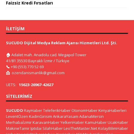
Faizsiz Kredi Fırsatları
İLETIŞIM
SUCUDO Dijital Medya Reklam Ajansı Hizmetleri Ltd. Şti.
🏠
Adalet mah. Anadolu cad. Megapol Tower
41/81 35530 Bayraklı İzmir / Türkiye
📞
+90 (553) 770 52 69
📩
ozendanismanlik@gmail.com
UETS:
15623-26967-42627
SITELERIMIZ
SUCUDO
RayHaber
TeleferikHaber
OtonomHaber
KimyaHaberleri
LeventÖzen
KadinGirisim
AnkaraYasam
AdanaMersin
Merhabaİzmir
KaravanHaber
YelkenHaber
KamuHaber
UcakHaber
MakineTamir
Iptidai
SilahHaber
LeoTheMaster.Net
KolayBilimHaber