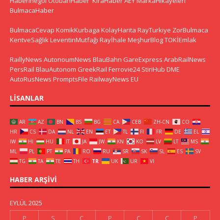
HaberInegol
OtobanHaber
KiraHaber
AEY
MarkaHikayeleri
BulmacaHaber
BulmacaCevap
KomikKurbaga
KolayHarita
RayTurkiye
ZorBulmaca
KentveSağlık
LeventinMutfağı
Rayİhale
MeşhurBlog
TOKİEmlak
RaillyNews
AutonoumNews
BlauBahn
GareExpress
ArabRailNews
PersRail
BlauAutonom
GreekRail
Ferrovie24
StiriHub
DME
AutoRusNews
PromptsFile
RailwayNews EU
LISANLAR
AR
AZ
BN
BS
BG
CA
CEB
ZH-CN
CO
HR
CS
DA
NL
EN
ET
TL
FI
FR
DE
EL
IW
HI
HU
IT
JA
JW
KN
KO
LV
LT
MS
ML
PL
PT
PA
RO
RU
SR
SK
SL
ES
SV
TG
TA
TE
TH
TR
UK
UR
VI
HABER ARŞIVI
EYLÜL 2025
P
S
Ç
P
C
C
P