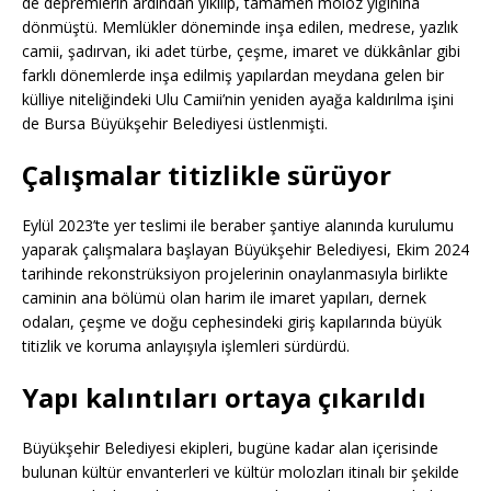
de depremlerin ardından yıkılıp, tamamen moloz yığınına
dönmüştü. Memlükler döneminde inşa edilen, medrese, yazlık
camii, şadırvan, iki adet türbe, çeşme, imaret ve dükkânlar gibi
farklı dönemlerde inşa edilmiş yapılardan meydana gelen bir
külliye niteliğindeki Ulu Camii’nin yeniden ayağa kaldırılma işini
de Bursa Büyükşehir Belediyesi üstlenmişti.
Çalışmalar titizlikle sürüyor
Eylül 2023’te yer teslimi ile beraber şantiye alanında kurulumu
yaparak çalışmalara başlayan Büyükşehir Belediyesi, Ekim 2024
tarihinde rekonstrüksiyon projelerinin onaylanmasıyla birlikte
caminin ana bölümü olan harim ile imaret yapıları, dernek
odaları, çeşme ve doğu cephesindeki giriş kapılarında büyük
titizlik ve koruma anlayışıyla işlemleri sürdürdü.
Yapı kalıntıları ortaya çıkarıldı
Büyükşehir Belediyesi ekipleri, bugüne kadar alan içerisinde
bulunan kültür envanterleri ve kültür molozları itinalı bir şekilde