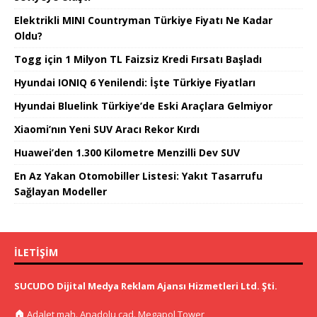
Elektrikli MINI Countryman Türkiye Fiyatı Ne Kadar
Oldu?
Togg için 1 Milyon TL Faizsiz Kredi Fırsatı Başladı
Hyundai IONIQ 6 Yenilendi: İşte Türkiye Fiyatları
Hyundai Bluelink Türkiye’de Eski Araçlara Gelmiyor
Xiaomi’nın Yeni SUV Aracı Rekor Kırdı
Huawei’den 1.300 Kilometre Menzilli Dev SUV
En Az Yakan Otomobiller Listesi: Yakıt Tasarrufu
Sağlayan Modeller
İLETIŞIM
SUCUDO Dijital Medya Reklam Ajansı Hizmetleri Ltd. Şti.
🏠
Adalet mah. Anadolu cad. Megapol Tower