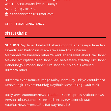
41/81 35530 Bayraklı İzmir / Türkiye
📞
+90 (553) 770 52 69
📩
ozendanismanlik@gmail.com
UETS:
15623-26967-42627
SITELERIMIZ
SUCUDO
RayHaber
TeleferikHaber
OtonomHaber
KimyaHaberleri
LeventÖzen
KadinGirisim
AnkaraYasam
AdanaMersin
Merhabaİzmir
KaravanHaber
YelkenHaber
KamuHaber
UcakHaber
MakineTamir
Iptidai
SilahHaber
LeoTheMaster.Net
KolayBilimHaber
HaberInegol
OtobanHaber
KiraHaber
AEY
MarkaHikayeleri
BulmacaHaber
BulmacaCevap
KomikKurbaga
KolayHarita
RayTurkiye
ZorBulmaca
KentveSağlık
LeventinMutfağı
Rayİhale
MeşhurBlog
TOKİEmlak
RaillyNews
AutonoumNews
BlauBahn
GareExpress
ArabRailNews
PersRail
BlauAutonom
GreekRail
Ferrovie24
StiriHub
DME
AutoRusNews
PromptsFile
RailwayNews EU