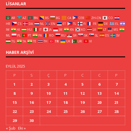
LISANLAR
AR
AZ
BN
BS
BG
CA
CEB
ZH-CN
CO
HR
CS
DA
NL
EN
ET
TL
FI
FR
DE
EL
IW
HI
HU
IT
JA
JW
KN
KO
LV
LT
MS
ML
PL
PT
PA
RO
RU
SR
SK
SL
ES
SV
TG
TA
TE
TH
TR
UK
UR
VI
HABER ARŞIVI
EYLÜL 2025
P
S
Ç
P
C
C
P
1
2
3
4
5
6
7
8
9
10
11
12
13
14
15
16
17
18
19
20
21
22
23
24
25
26
27
28
29
30
« Şub
Eki »