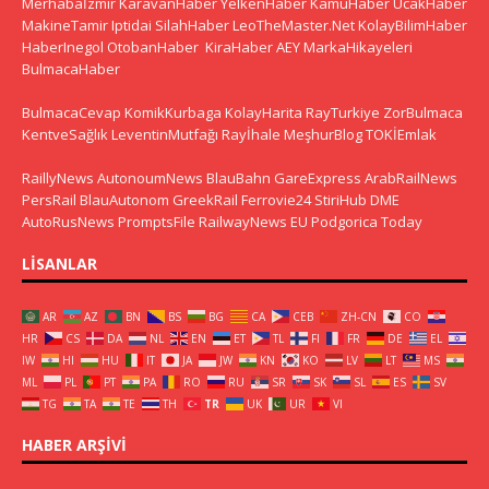
Merhabaİzmir
KaravanHaber
YelkenHaber
KamuHaber
UcakHaber
MakineTamir
Iptidai
SilahHaber
LeoTheMaster.Net
KolayBilimHaber
HaberInegol
OtobanHaber
KiraHaber
AEY
MarkaHikayeleri
BulmacaHaber
BulmacaCevap
KomikKurbaga
KolayHarita
RayTurkiye
ZorBulmaca
KentveSağlık
LeventinMutfağı
Rayİhale
MeşhurBlog
TOKİEmlak
RaillyNews
AutonoumNews
BlauBahn
GareExpress
ArabRailNews
PersRail
BlauAutonom
GreekRail
Ferrovie24
StiriHub
DME
AutoRusNews
PromptsFile
RailwayNews EU
Podgorica Today
LISANLAR
AR
AZ
BN
BS
BG
CA
CEB
ZH-CN
CO
HR
CS
DA
NL
EN
ET
TL
FI
FR
DE
EL
IW
HI
HU
IT
JA
JW
KN
KO
LV
LT
MS
ML
PL
PT
PA
RO
RU
SR
SK
SL
ES
SV
TG
TA
TE
TH
TR
UK
UR
VI
HABER ARŞIVI