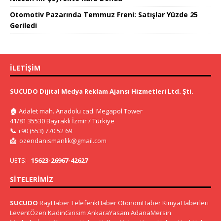
Otomotiv Pazarında Temmuz Freni: Satışlar Yüzde 25
Geriledi
İLETIŞIM
SUCUDO Dijital Medya Reklam Ajansı Hizmetleri Ltd. Şti.
🏠
Adalet mah. Anadolu cad. Megapol Tower
41/81 35530 Bayraklı İzmir / Türkiye
📞
+90 (553) 770 52 69
📩
ozendanismanlik@gmail.com
UETS:
15623-26967-42627
SITELERIMIZ
SUCUDO
RayHaber
TeleferikHaber
OtonomHaber
KimyaHaberleri
LeventÖzen
KadinGirisim
AnkaraYasam
AdanaMersin