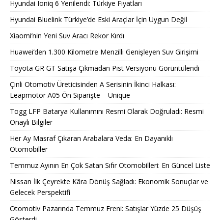
Hyundai Ioniq 6 Yenilendi: Türkiye Fiyatları
Hyundai Bluelink Türkiye’de Eski Araçlar İçin Uygun Değil
Xiaomi’nin Yeni Suv Aracı Rekor Kırdı
Huawei’den 1.300 Kilometre Menzilli Genişleyen Suv Girişimi
Toyota GR GT Satışa Çıkmadan Pist Versiyonu Görüntülendi
Çinli Otomotiv Üreticisinden A Serisinin İkinci Halkası:
Leapmotor A05 Ön Siparişte – Unique
Togg LFP Batarya Kullanımını Resmi Olarak Doğruladı: Resmi
Onaylı Bilgiler
Her Ay Masraf Çıkaran Arabalara Veda: En Dayanıklı
Otomobiller
Temmuz Ayının En Çok Satan Sıfır Otomobilleri: En Güncel Liste
Nissan İlk Çeyrekte Kâra Dönüş Sağladı: Ekonomik Sonuçlar ve
Gelecek Perspektifi
Otomotiv Pazarında Temmuz Freni: Satışlar Yüzde 25 Düşüş
Gösterdi