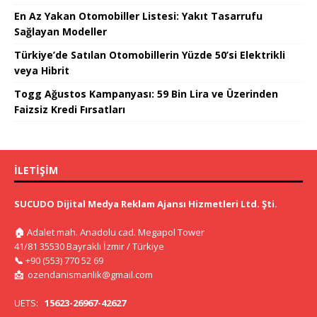
En Az Yakan Otomobiller Listesi: Yakıt Tasarrufu
Sağlayan Modeller
Türkiye’de Satılan Otomobillerin Yüzde 50’si Elektrikli
veya Hibrit
Togg Ağustos Kampanyası: 59 Bin Lira ve Üzerinden
Faizsiz Kredi Fırsatları
İLETIŞIM
SUCUDO Dijital Medya Reklam Ajansı Hizmetleri Ltd. Şti.
🏠
Adalet mah. Anadolu cad. Megapol Tower
41/81 35530 Bayraklı İzmir / Türkiye
📞
+90 (553) 770 52 69
📩
ozendanismanlik@gmail.com
UETS:
15623-26967-42627