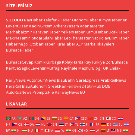
SITELERIMIZ
SUCUDO
RayHaber
TeleferikHaber
OtonomHaber
KimyaHaberleri
LeventÖzen
KadinGirisim
AnkaraYasam
AdanaMersin
Merhabaİzmir
KaravanHaber
YelkenHaber
KamuHaber
UcakHaber
MakineTamir
Iptidai
SilahHaber
LeoTheMaster.Net
KolayBilimHaber
HaberInegol
OtobanHaber
KiraHaber
AEY
MarkaHikayeleri
BulmacaHaber
BulmacaCevap
KomikKurbaga
KolayHarita
RayTurkiye
ZorBulmaca
KentveSağlık
LeventinMutfağı
Rayİhale
MeşhurBlog
TOKİEmlak
RaillyNews
AutonoumNews
BlauBahn
GareExpress
ArabRailNews
PersRail
BlauAutonom
GreekRail
Ferrovie24
StiriHub
DME
AutoRusNews
PromptsFile
RailwayNews EU
LISANLAR
AR
AZ
BN
BS
BG
CA
CEB
ZH-CN
CO
HR
CS
DA
NL
EN
ET
TL
FI
FR
DE
EL
IW
HI
HU
IT
JA
JW
KN
KO
LV
LT
MS