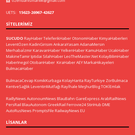
📩
ozendanismanlik@gmail.com
UETS:
15623-26967-42627
SITELERIMIZ
SUCUDO
RayHaber
TeleferikHaber
OtonomHaber
KimyaHaberleri
LeventÖzen
KadinGirisim
AnkaraYasam
AdanaMersin
Merhabaİzmir
KaravanHaber
YelkenHaber
KamuHaber
UcakHaber
MakineTamir
Iptidai
SilahHaber
LeoTheMaster.Net
KolayBilimHaber
HaberInegol
OtobanHaber
KiraHaber
AEY
MarkaHikayeleri
BulmacaHaber
BulmacaCevap
KomikKurbaga
KolayHarita
RayTurkiye
ZorBulmaca
KentveSağlık
LeventinMutfağı
Rayİhale
MeşhurBlog
TOKİEmlak
RaillyNews
AutonoumNews
BlauBahn
GareExpress
ArabRailNews
PersRail
BlauAutonom
GreekRail
Ferrovie24
StiriHub
DME
AutoRusNews
PromptsFile
RailwayNews EU
LISANLAR