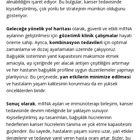
alınabildiğini işaret ediyor. Bu bulgular, kanser tedavisinde
kişiselleştirilmiş, çok yönlü bir stratejinin mümkün olduğunu
gösteriyor.
Geleceğe yönelik yol haritası
olarak, güvenli ve etkili mRNA
aşılarının geliştirilmesi için
gözetimli klinik çalışmalar
hayati
öneme sahip. Ayrıca,
kombinasyon tedavileri
için optimal
zamanlama ve dozaj ayarlamaları üzerinde çalışıyoruz.
Bağışıklık sisteminin yanıt kapasitesini maksimize etmek
amacıyla, aşı içeriğinde yer alacak antijen çeşitliliğini artırmayı
ve her hastanın bağışıklık profiline uygun düzenlemeler yapmayı
planlıyoruz. Bu çerçevede,
yan etkilerin minimize edilmesi
ve hastaların yaşam kalitesinin korunması da en yüksek
önceliklerden biridir.
Sonuç olarak
, mRNA aşıları ve immünoterapi birleşimi, kanser
tedavisinde devrim niteliğinde bir yaklaşım sunuyor.
Kişiselleştirilmiş aşı tasarımları, bağışıklık hücrelerinin
hedeflenen kanser hücrelerini tanıma ve yok etme kapasitesini
güçlendirir. Bu sayede, hastaların yaşam süresi uzar, yan etkiler
dengelenir ve tedaviye yanıt veren hasta oranı artar. Bizler, bu