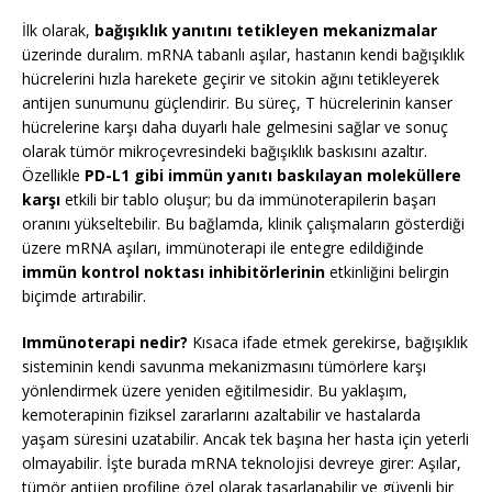
İlk olarak,
bağışıklık yanıtını tetikleyen mekanizmalar
üzerinde duralım. mRNA tabanlı aşılar, hastanın kendi bağışıklık
hücrelerini hızla harekete geçirir ve sitokin ağını tetikleyerek
antijen sunumunu güçlendirir. Bu süreç, T hücrelerinin kanser
hücrelerine karşı daha duyarlı hale gelmesini sağlar ve sonuç
olarak tümör mikroçevresindeki bağışıklık baskısını azaltır.
Özellikle
PD-L1 gibi immün yanıtı baskılayan moleküllere
karşı
etkili bir tablo oluşur; bu da immünoterapilerin başarı
oranını yükseltebilir. Bu bağlamda, klinik çalışmaların gösterdiği
üzere mRNA aşıları, immünoterapi ile entegre edildiğinde
immün kontrol noktası inhibitörlerinin
etkinliğini belirgin
biçimde artırabilir.
Immünoterapi nedir?
Kısaca ifade etmek gerekirse, bağışıklık
sisteminin kendi savunma mekanizmasını tümörlere karşı
yönlendirmek üzere yeniden eğitilmesidir. Bu yaklaşım,
kemoterapinin fiziksel zararlarını azaltabilir ve hastalarda
yaşam süresini uzatabilir. Ancak tek başına her hasta için yeterli
olmayabilir. İşte burada mRNA teknolojisi devreye girer: Aşılar,
tümör antijen profiline özel olarak tasarlanabilir ve güvenli bir