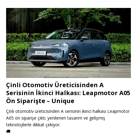
Çinli Otomotiv Üreticisinden A
Serisinin İkinci Halkası: Leapmotor A05
Ön Siparişte – Unique
Çinli otomotiv üreticisinden A serisinin ikinci halkası Leapmotor
A05 ön siparişe çıktı; yenilenen tasarım ve gelişmiş
teknolojilerle dikkat çekiyor.
🚚