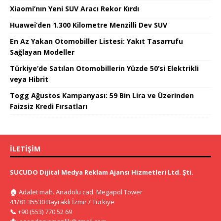
Xiaomi’nın Yeni SUV Aracı Rekor Kırdı
Huawei’den 1.300 Kilometre Menzilli Dev SUV
En Az Yakan Otomobiller Listesi: Yakıt Tasarrufu
Sağlayan Modeller
Türkiye’de Satılan Otomobillerin Yüzde 50’si Elektrikli
veya Hibrit
Togg Ağustos Kampanyası: 59 Bin Lira ve Üzerinden
Faizsiz Kredi Fırsatları
İLETIŞIM
SUCUDO Dijital Medya Reklam Ajansı Hizmetleri Ltd. Şti.
🏠
Adalet mah. Anadolu cad. Megapol Tower
41/81 35530 Bayraklı İzmir / Türkiye
📞
+90 (553) 770 52 69