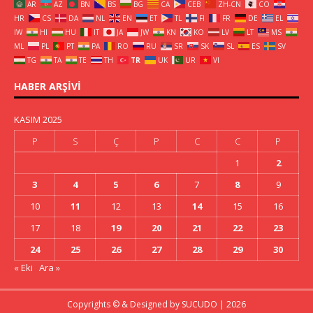
AR
AZ
BN
BS
BG
CA
CEB
ZH-CN
CO
HR
CS
DA
NL
EN
ET
TL
FI
FR
DE
EL
IW
HI
HU
IT
JA
JW
KN
KO
LV
LT
MS
ML
PL
PT
PA
RO
RU
SR
SK
SL
ES
SV
TG
TA
TE
TH
TR
UK
UR
VI
HABER ARŞIVI
KASIM 2025
P
S
Ç
P
C
C
P
1
2
3
4
5
6
7
8
9
10
11
12
13
14
15
16
17
18
19
20
21
22
23
24
25
26
27
28
29
30
« Eki
Ara »
Copyrights © & Designed by
SUCUDO
| 2026