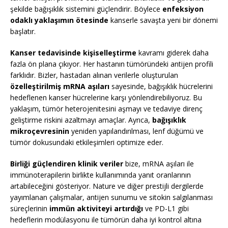
şekilde bağışıklık sistemini güçlendirir. Böylece
enfeksiyon
odaklı yaklaşımın ötesinde
kanserle savaşta yeni bir dönemi
başlatır.
Kanser tedavisinde kişiselleştirme
kavramı giderek daha
fazla ön plana çıkıyor. Her hastanın tümöründeki antijen profili
farklıdır. Bizler, hastadan alınan verilerle oluşturulan
özelleştirilmiş mRNA aşıları
sayesinde, bağışıklık hücrelerini
hedeflenen kanser hücrelerine karşı yönlendirebiliyoruz. Bu
yaklaşım, tümör heterojenitesini aşmayı ve tedaviye direnç
geliştirme riskini azaltmayı amaçlar. Ayrıca,
bağışıklık
mikroçevresinin
yeniden yapılandırılması, lenf düğümü ve
tümör dokusundaki etkileşimleri optimize eder.
Birliği güçlendiren klinik veriler
bize, mRNA aşıları ile
immünoterapilerin birlikte kullanımında yanıt oranlarının
artabileceğini gösteriyor. Nature ve diğer prestijli dergilerde
yayımlanan çalışmalar, antijen sunumu ve sitokin salgılanması
süreçlerinin
immün aktiviteyi artırdığı
ve PD-L1 gibi
hedeflerin modülasyonu ile tümörün daha iyi kontrol altına