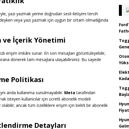
ratiklik
, yazı yazmak yerine doğrudan sesli iletişimi tercih
alindeyken veya yazı yazmak için uygun bir ortam olmadığında
Ford’
Fat
 ve İçerik Yönetimi
Togg
Gene
ı erişim imkânı sunar. En son mesajları görüntüleyebilir,
Otom
 ekrana dönerek tam mesajlara ulaşabilirsiniz. Bu sayede
Yüks
Elek
me Politikası
Kada
Togg 
ynı anda kullanıma sunulmayabilir.
Meta
tarafından
Başl
k isteyen kullanıcılar için ücretli abonelik modeli
Hyun
labilir; ancak tüm özelliklere erişim için belirli bir abonelik
Fiyat
Hyun
tlendirme Detayları
Gelm