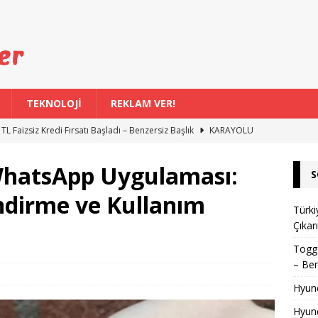
TEKNOLOJİ
REKLAM VER!
 TL Faizsiz Kredi Fırsatı Başladı – Benzersiz Başlık
KARAYOLU
nilendi: Türkiye Fiyatları
KARAYOLU
WhatsApp Uygulaması:
S
ürkiye’de Eski Araçlar İçin Uygun Değil
KARAYOLU
endirme ve Kullanım
v Aracı Rekor Kırdı
KARAYOLU
Türki
Çıkarı
ogg Servis Noktası Sayısı 58’e Çıkarıldı
KARAYOLU
Togg 
– Ben
Hyund
Hyund