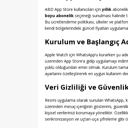
ABD App Store kullanıcıları için
yıllık
abonelik 
boyu abonelik
seçeneği sunulması halinde tek
Bu ücretlendirme politikası, ülkeler ve platfor
kendi bölgelerindeki güncel fiyatları uygulama 
Kurulum ve Başlangıç A
Apple Watch için WhatsApp’u kurarken şu adım
üzerinden App Store’a gidip uygulamayı indi
yüklü olduğundan emin olmak. Kurulum tamam
ayarlarını özelleştirerek en uygun kullanım den
Veri Gizliliği ve Güvenli
Resmi uygulama olarak sunulan WhatsApp, kulla
üzerinden mesaj içeriğinin gösterimi, güvenli
kişisel verilerinizi korumaya yöneliktir. Özelli
senkronizasyon ve uçtan-uça şifreleme gibi öz