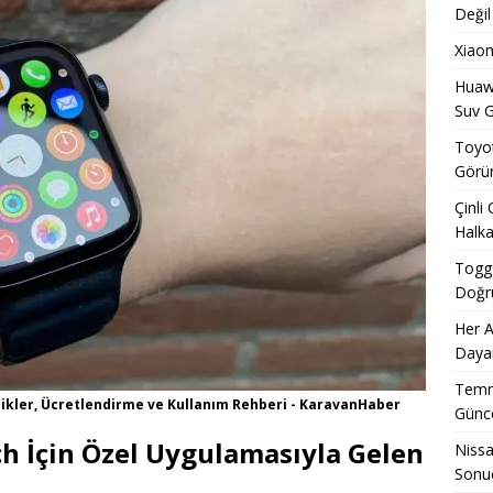
Değil
Xiaom
Huawe
Suv G
Toyot
Görün
Çinli
Halka
Togg 
Doğru
Her A
Dayan
Temmu
ikler, Ücretlendirme ve Kullanım Rehberi - KaravanHaber
Günce
h İçin Özel Uygulamasıyla Gelen
Nissa
Sonuç