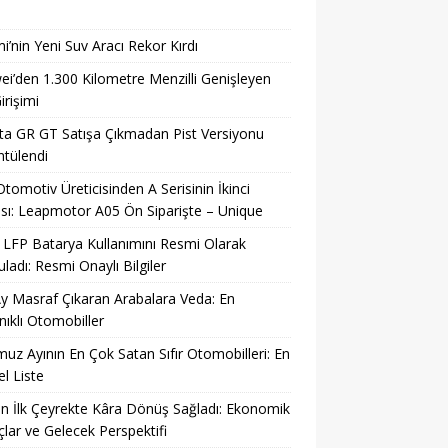
i’nin Yeni Suv Aracı Rekor Kırdı
i’den 1.300 Kilometre Menzilli Genişleyen
irişimi
a GR GT Satışa Çıkmadan Pist Versiyonu
tülendi
 Otomotiv Üreticisinden A Serisinin İkinci
sı: Leapmotor A05 Ön Siparişte – Unique
LFP Batarya Kullanımını Resmi Olarak
ladı: Resmi Onaylı Bilgiler
y Masraf Çıkaran Arabalara Veda: En
ıklı Otomobiller
z Ayının En Çok Satan Sıfır Otomobilleri: En
l Liste
n İlk Çeyrekte Kâra Dönüş Sağladı: Ekonomik
lar ve Gelecek Perspektifi