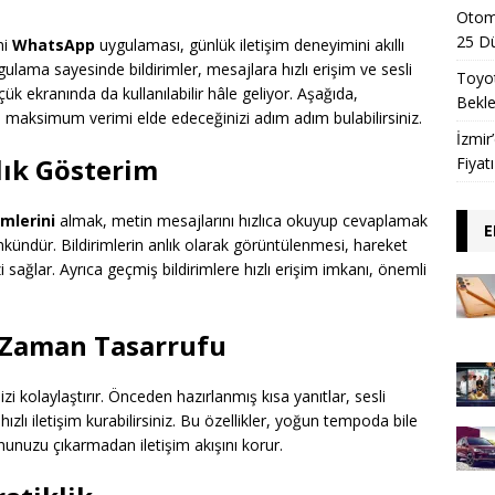
Otomo
25 D
mi
WhatsApp
uygulaması, günlük iletişim deneyimini akıllı
ulama sayesinde bildirimler, mesajlara hızlı erişim ve sesli
Toyot
ük ekranında da kullanılabilir hâle geliyor. Aşağıda,
Beklen
 maksimum verimi elde edeceğinizi adım adım bulabilirsiniz.
İzmir
lık Gösterim
Fiyat
mlerini
almak, metin mesajlarını hızlıca okuyup cevaplamak
E
kündür. Bildirimlerin anlık olarak görüntülenmesi, hareket
 sağlar. Ayrıca geçmiş bildirimlere hızlı erişim imkanı, önemli
e Zaman Tasarrufu
 kolaylaştırır. Önceden hazırlanmış kısa yanıtlar, sesli
hızlı iletişim kurabilirsiniz. Bu özellikler, yoğun tempoda bile
onunuzu çıkarmadan iletişim akışını korur.