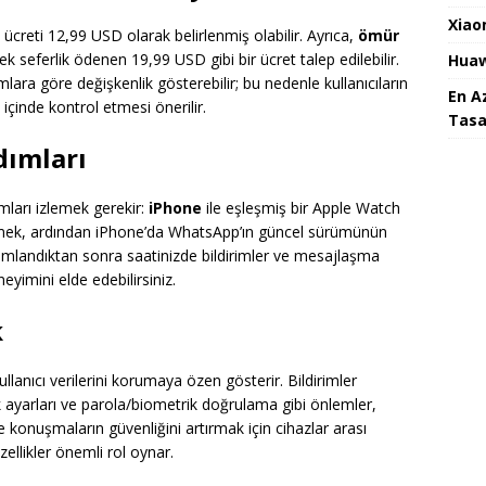
Xiao
ücreti 12,99 USD olarak belirlenmiş olabilir. Ayrıca,
ömür
 seferlik ödenen 19,99 USD gibi bir ücret talep edilebilir.
Huaw
mlara göre değişkenlik gösterebilir; bu nedenle kullanıcıların
En A
içinde kontrol etmesi önerilir.
Tasa
dımları
ları izlemek gerekir:
iPhone
ile eşleşmiş bir Apple Watch
rmek, ardından iPhone’da WhatsApp’ın güncel sürümünün
landıktan sonra saatinizde bildirimler ve mesajlaşma
eyimini elde edebilirsiniz.
k
nıcı verilerini korumaya özen gösterir. Bildirimler
k ayarları ve parola/biometrik doğrulama gibi önlemler,
kle konuşmaların güvenliğini artırmak için cihazlar arası
ellikler önemli rol oynar.