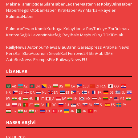
MakineTamir
Iptidai
SilahHaber
LeoTheMaster.Net
KolayBilimHaber
HaberInegol
OtobanHaber
KiraHaber
AEY
MarkaHikayeleri
BulmacaHaber
BulmacaCevap
KomikKurbaga
KolayHarita
RayTurkiye
ZorBulmaca
KentveSağlık
LeventinMutfağı
Rayİhale
MeşhurBlog
TOKİEmlak
RaillyNews
AutonoumNews
BlauBahn
GareExpress
ArabRailNews
PersRail
BlauAutonom
GreekRail
Ferrovie24
StiriHub
DME
AutoRusNews
PromptsFile
RailwayNews EU
LISANLAR
AR
AZ
BN
BS
BG
CA
CEB
ZH-CN
CO
HR
CS
DA
NL
EN
ET
TL
FI
FR
DE
EL
IW
HI
HU
IT
JA
JW
KN
KO
LV
LT
MS
ML
PL
PT
PA
RO
RU
SR
SK
SL
ES
SV
TG
TA
TE
TH
TR
UK
UR
VI
HABER ARŞIVI
EYLÜL 2025