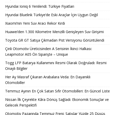
Hyundai Ioniq 6 Yenilendi: Türkiye Fiyatları
Hyundai Bluelink Türkiye’de Eski Araçlar İçin Uygun Değil
Xiaomi’nin Yeni Suv Aracı Rekor Kırdı
Huawei’den 1.300 Kilometre Menzilli Genişleyen Suv Girişimi
Toyota GR GT Satışa Çıkmadan Pist Versiyonu Görüntülendi
Çinli Otomotiv Üreticisinden A Serisinin İkinci Halkası:
Leapmotor A05 Ön Siparişte – Unique
Togg LFP Batarya Kullanımını Resmi Olarak Doğruladı: Resmi
Onaylı Bilgiler
Her Ay Masraf Çıkaran Arabalara Veda: En Dayanıklı
Otomobiller
Temmuz Ayının En Çok Satan Sıfır Otomobilleri: En Güncel Liste
Nissan İlk Çeyrekte Kâra Dönüş Sağladı: Ekonomik Sonuçlar ve
Gelecek Perspektifi
Otomotiv Pazarında Temmuz Freni: Satışlar Yüzde 25 Düşüş