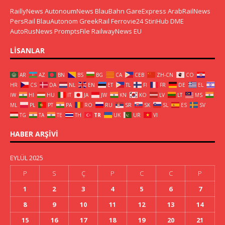
RaillyNews
AutonoumNews
BlauBahn
GareExpress
ArabRailNews
PersRail
BlauAutonom
GreekRail
Ferrovie24
StiriHub
DME
AutoRusNews
PromptsFile
RailwayNews EU
LISANLAR
AR
AZ
BN
BS
BG
CA
CEB
ZH-CN
CO
HR
CS
DA
NL
EN
ET
TL
FI
FR
DE
EL
IW
HI
HU
IT
JA
JW
KN
KO
LV
LT
MS
ML
PL
PT
PA
RO
RU
SR
SK
SL
ES
SV
TG
TA
TE
TH
TR
UK
UR
VI
HABER ARŞIVI
EYLÜL 2025
P
S
Ç
P
C
C
P
1
2
3
4
5
6
7
8
9
10
11
12
13
14
15
16
17
18
19
20
21