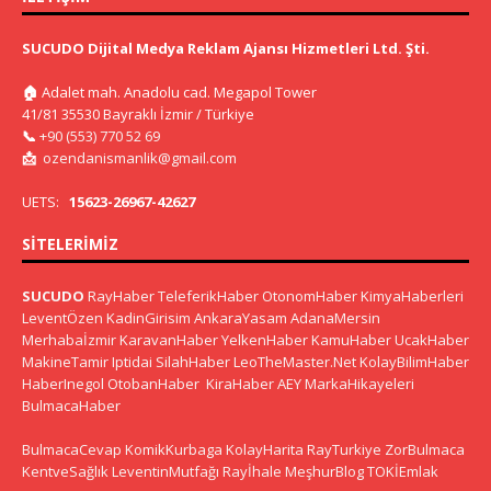
SUCUDO Dijital Medya Reklam Ajansı Hizmetleri Ltd. Şti.
🏠
Adalet mah. Anadolu cad. Megapol Tower
41/81 35530 Bayraklı İzmir / Türkiye
📞
+90 (553) 770 52 69
📩
ozendanismanlik@gmail.com
UETS:
15623-26967-42627
SITELERIMIZ
SUCUDO
RayHaber
TeleferikHaber
OtonomHaber
KimyaHaberleri
LeventÖzen
KadinGirisim
AnkaraYasam
AdanaMersin
Merhabaİzmir
KaravanHaber
YelkenHaber
KamuHaber
UcakHaber
MakineTamir
Iptidai
SilahHaber
LeoTheMaster.Net
KolayBilimHaber
HaberInegol
OtobanHaber
KiraHaber
AEY
MarkaHikayeleri
BulmacaHaber
BulmacaCevap
KomikKurbaga
KolayHarita
RayTurkiye
ZorBulmaca
KentveSağlık
LeventinMutfağı
Rayİhale
MeşhurBlog
TOKİEmlak