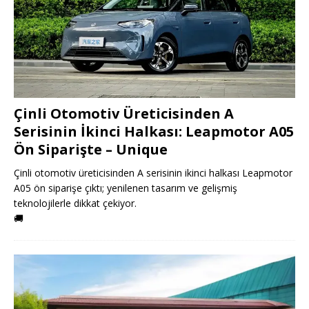
Çinli Otomotiv Üreticisinden A
Serisinin İkinci Halkası: Leapmotor A05
Ön Siparişte – Unique
Çinli otomotiv üreticisinden A serisinin ikinci halkası Leapmotor
A05 ön siparişe çıktı; yenilenen tasarım ve gelişmiş
teknolojilerle dikkat çekiyor.
🚚