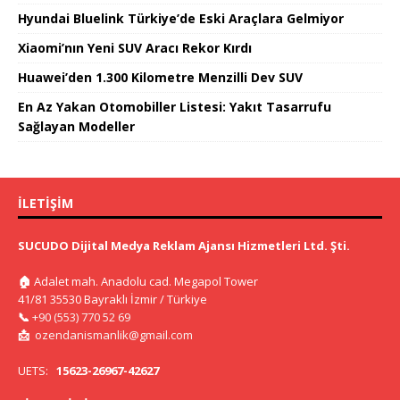
Hyundai Bluelink Türkiye’de Eski Araçlara Gelmiyor
Xiaomi’nın Yeni SUV Aracı Rekor Kırdı
Huawei’den 1.300 Kilometre Menzilli Dev SUV
En Az Yakan Otomobiller Listesi: Yakıt Tasarrufu
Sağlayan Modeller
İLETIŞIM
SUCUDO Dijital Medya Reklam Ajansı Hizmetleri Ltd. Şti.
🏠
Adalet mah. Anadolu cad. Megapol Tower
41/81 35530 Bayraklı İzmir / Türkiye
📞
+90 (553) 770 52 69
📩
ozendanismanlik@gmail.com
UETS:
15623-26967-42627