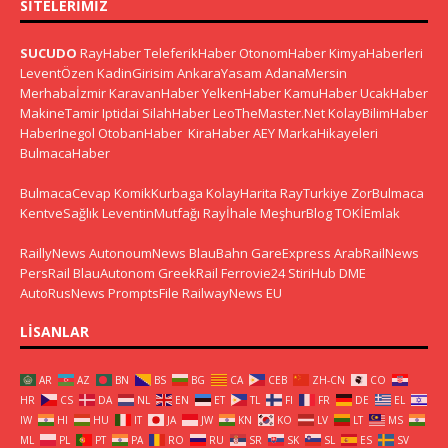
SITELERIMIZ
SUCUDO
RayHaber
TeleferikHaber
OtonomHaber
KimyaHaberleri
LeventÖzen
KadinGirisim
AnkaraYasam
AdanaMersin
Merhabaİzmir
KaravanHaber
YelkenHaber
KamuHaber
UcakHaber
MakineTamir
Iptidai
SilahHaber
LeoTheMaster.Net
KolayBilimHaber
HaberInegol
OtobanHaber
KiraHaber
AEY
MarkaHikayeleri
BulmacaHaber
BulmacaCevap
KomikKurbaga
KolayHarita
RayTurkiye
ZorBulmaca
KentveSağlık
LeventinMutfağı
Rayİhale
MeşhurBlog
TOKİEmlak
RaillyNews
AutonoumNews
BlauBahn
GareExpress
ArabRailNews
PersRail
BlauAutonom
GreekRail
Ferrovie24
StiriHub
DME
AutoRusNews
PromptsFile
RailwayNews EU
LISANLAR
AR
AZ
BN
BS
BG
CA
CEB
ZH-CN
CO
HR
CS
DA
NL
EN
ET
TL
FI
FR
DE
EL
IW
HI
HU
IT
JA
JW
KN
KO
LV
LT
MS
ML
PL
PT
PA
RO
RU
SR
SK
SL
ES
SV