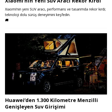
Xiaomi’nin Yeni Suv Aracı Rekor Kırdı
Xiaomi’nin yeni SUV aracı, performans ve tasarımda rekor kırdı;
teknoloji dolu sürüş deneyimini keşfedin.
🚚
Huawei’den 1.300 Kilometre Menzilli
Genişleyen Suv Girişimi