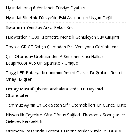
Hyundai Ioniq 6 Yenilendi: Türkiye Fiyatları
Hyundai Bluelink Türkiye’de Eski Araçlar İçin Uygun Değil
Xiaomi’nin Yeni Suv Aracı Rekor Kırdı
Huawei’den 1.300 Kilometre Menzilli Genişleyen Suv Girişimi
Toyota GR GT Satışa Çıkmadan Pist Versiyonu Görüntülendi
Çinli Otomotiv Üreticisinden A Serisinin İkinci Halkası:
Leapmotor A05 Ön Siparişte – Unique
Togg LFP Batarya Kullanımını Resmi Olarak Doğruladı: Resmi
Onaylı Bilgiler
Her Ay Masraf Çıkaran Arabalara Veda: En Dayanıklı
Otomobiller
Temmuz Ayının En Çok Satan Sıfır Otomobilleri: En Güncel Liste
Nissan İlk Çeyrekte Kâra Dönüş Sağladı: Ekonomik Sonuçlar ve
Gelecek Perspektifi
Otomotiv Pazarında Temmuz Freni: Satışlar Yüzde 25 Düşüş