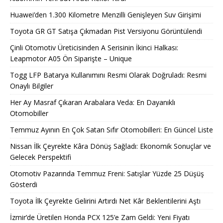
Huawei’den 1.300 Kilometre Menzilli Genişleyen Suv Girişimi
Toyota GR GT Satışa Çıkmadan Pist Versiyonu Görüntülendi
Çinli Otomotiv Üreticisinden A Serisinin İkinci Halkası:
Leapmotor A05 Ön Siparişte – Unique
Togg LFP Batarya Kullanımını Resmi Olarak Doğruladı: Resmi
Onaylı Bilgiler
Her Ay Masraf Çıkaran Arabalara Veda: En Dayanıklı
Otomobiller
Temmuz Ayının En Çok Satan Sıfır Otomobilleri: En Güncel Liste
Nissan İlk Çeyrekte Kâra Dönüş Sağladı: Ekonomik Sonuçlar ve
Gelecek Perspektifi
Otomotiv Pazarında Temmuz Freni: Satışlar Yüzde 25 Düşüş
Gösterdi
Toyota İlk Çeyrekte Gelirini Artırdı Net Kâr Beklentilerini Aştı
İzmir’de Üretilen Honda PCX 125’e Zam Geldi: Yeni Fiyatı