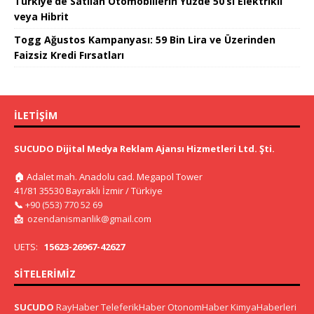
Türkiye’de Satılan Otomobillerin Yüzde 50’si Elektrikli
veya Hibrit
Togg Ağustos Kampanyası: 59 Bin Lira ve Üzerinden
Faizsiz Kredi Fırsatları
İLETIŞIM
SUCUDO Dijital Medya Reklam Ajansı Hizmetleri Ltd. Şti.
🏠
Adalet mah. Anadolu cad. Megapol Tower
41/81 35530 Bayraklı İzmir / Türkiye
📞
+90 (553) 770 52 69
📩
ozendanismanlik@gmail.com
UETS:
15623-26967-42627
SITELERIMIZ
SUCUDO
RayHaber
TeleferikHaber
OtonomHaber
KimyaHaberleri