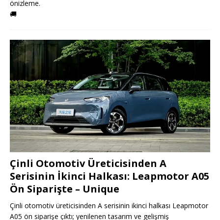
önizleme.
🚚
Çinli Otomotiv Üreticisinden A
Serisinin İkinci Halkası: Leapmotor A05
Ön Siparişte – Unique
Çinli otomotiv üreticisinden A serisinin ikinci halkası Leapmotor
A05 ön siparişe çıktı; yenilenen tasarım ve gelişmiş