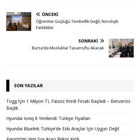
ÖNCEKI
Öğrenme Güçlüğü Tembellik Değil, Nörolojik
Farklılıktır
SONRAKI
Bursa’da Musluklar Tasarruflu Akacak
SON YAZILAR
Togg İçin 1 Milyon TL Faizsiz Kredi Fırsatı Başladı – Benzersiz
Başlık
Hyundai Ioniq 6 Yenilendi: Türkiye Fiyatları
Hyundai Bluelink Türkiye’de Eski Araçlar İçin Uygun Değil
Xiaomi’nin Yeni Suv Aracı Rekor Kırdı