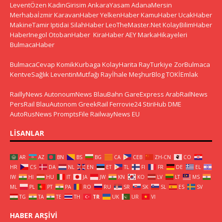
LeventÖzen
KadinGirisim
AnkaraYasam
AdanaMersin
Merhabaİzmir
KaravanHaber
YelkenHaber
KamuHaber
UcakHaber
MakineTamir
Iptidai
SilahHaber
LeoTheMaster.Net
KolayBilimHaber
HaberInegol
OtobanHaber
KiraHaber
AEY
MarkaHikayeleri
BulmacaHaber
BulmacaCevap
KomikKurbaga
KolayHarita
RayTurkiye
ZorBulmaca
KentveSağlık
LeventinMutfağı
Rayİhale
MeşhurBlog
TOKİEmlak
RaillyNews
AutonoumNews
BlauBahn
GareExpress
ArabRailNews
PersRail
BlauAutonom
GreekRail
Ferrovie24
StiriHub
DME
AutoRusNews
PromptsFile
RailwayNews EU
LISANLAR
AR
AZ
BN
BS
BG
CA
CEB
ZH-CN
CO
HR
CS
DA
NL
EN
ET
TL
FI
FR
DE
EL
IW
HI
HU
IT
JA
JW
KN
KO
LV
LT
MS
ML
PL
PT
PA
RO
RU
SR
SK
SL
ES
SV
TG
TA
TE
TH
TR
UK
UR
VI
HABER ARŞIVI