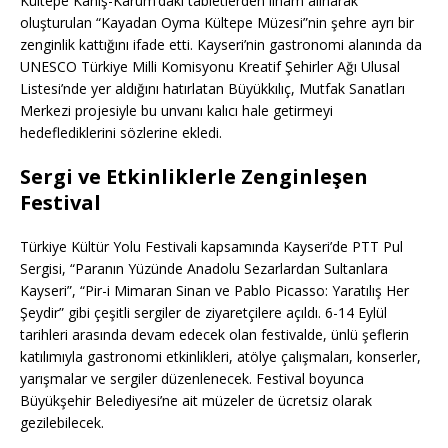
Kültepe Kaniş-Karum’daki tabletlerden ilham alınarak
oluşturulan “Kayadan Oyma Kültepe Müzesi”nin şehre ayrı bir
zenginlik kattığını ifade etti. Kayseri’nin gastronomi alanında da
UNESCO Türkiye Milli Komisyonu Kreatif Şehirler Ağı Ulusal
Listesi’nde yer aldığını hatırlatan Büyükkılıç, Mutfak Sanatları
Merkezi projesiyle bu unvanı kalıcı hale getirmeyi
hedeflediklerini sözlerine ekledi.
Sergi ve Etkinliklerle Zenginleşen
Festival
Türkiye Kültür Yolu Festivali kapsamında Kayseri’de PTT Pul
Sergisi, “Paranın Yüzünde Anadolu Sezarlardan Sultanlara
Kayseri”, “Pir-i Mimaran Sinan ve Pablo Picasso: Yaratılış Her
Şeydir” gibi çeşitli sergiler de ziyaretçilere açıldı. 6-14 Eylül
tarihleri arasında devam edecek olan festivalde, ünlü şeflerin
katılımıyla gastronomi etkinlikleri, atölye çalışmaları, konserler,
yarışmalar ve sergiler düzenlenecek. Festival boyunca
Büyükşehir Belediyesi’ne ait müzeler de ücretsiz olarak
gezilebilecek.