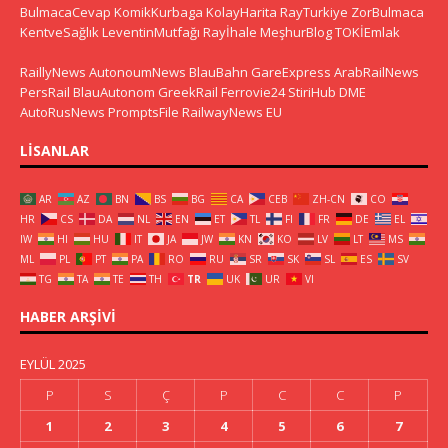
BulmacaCevap
KomikKurbaga
KolayHarita
RayTurkiye
ZorBulmaca
KentveSağlık
LeventinMutfağı
Rayİhale
MeşhurBlog
TOKİEmlak
RaillyNews
AutonoumNews
BlauBahn
GareExpress
ArabRailNews
PersRail
BlauAutonom
GreekRail
Ferrovie24
StiriHub
DME
AutoRusNews
PromptsFile
RailwayNews EU
LISANLAR
AR
AZ
BN
BS
BG
CA
CEB
ZH-CN
CO
HR
CS
DA
NL
EN
ET
TL
FI
FR
DE
EL
IW
HI
HU
IT
JA
JW
KN
KO
LV
LT
MS
ML
PL
PT
PA
RO
RU
SR
SK
SL
ES
SV
TG
TA
TE
TH
TR
UK
UR
VI
HABER ARŞIVI
EYLÜL 2025
P
S
Ç
P
C
C
P
1
2
3
4
5
6
7