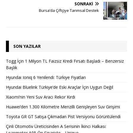
SONRAKI
Bursa’da Çiftçiye Tarımsal Destek
SON YAZILAR
Togg İçin 1 Milyon TL Faizsiz Kredi Fırsatı Başladı – Benzersiz
Başlık
Hyundai Ioniq 6 Yenilendi: Türkiye Fiyatları
Hyundai Bluelink Türkiye’de Eski Araçlar İçin Uygun Değil
Xiaomi’nin Yeni Suv Aracı Rekor Kırdı
Huawei’den 1.300 Kilometre Menzilli Genişleyen Suv Girişimi
Toyota GR GT Satışa Çıkmadan Pist Versiyonu Görüntülendi
Çinli Otomotiv Üreticisinden A Serisinin İkinci Halkası:
Leapmotor A05 Ön Siparişte – Unique