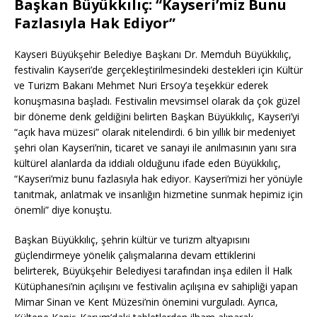
Başkan Büyükkılıç: “Kayseri’miz Bunu
Fazlasıyla Hak Ediyor”
Kayseri Büyükşehir Belediye Başkanı Dr. Memduh Büyükkılıç,
festivalin Kayseri’de gerçekleştirilmesindeki destekleri için Kültür
ve Turizm Bakanı Mehmet Nuri Ersoy’a teşekkür ederek
konuşmasına başladı. Festivalin mevsimsel olarak da çok güzel
bir döneme denk geldiğini belirten Başkan Büyükkılıç, Kayseri’yi
“açık hava müzesi” olarak nitelendirdi. 6 bin yıllık bir medeniyet
şehri olan Kayseri’nin, ticaret ve sanayi ile anılmasının yanı sıra
kültürel alanlarda da iddialı olduğunu ifade eden Büyükkılıç,
“Kayseri’miz bunu fazlasıyla hak ediyor. Kayseri’mizi her yönüyle
tanıtmak, anlatmak ve insanlığın hizmetine sunmak hepimiz için
önemli” diye konuştu.
Başkan Büyükkılıç, şehrin kültür ve turizm altyapısını
güçlendirmeye yönelik çalışmalarına devam ettiklerini
belirterek, Büyükşehir Belediyesi tarafından inşa edilen İl Halk
Kütüphanesi’nin açılışını ve festivalin açılışına ev sahipliği yapan
Mimar Sinan ve Kent Müzesi’nin önemini vurguladı. Ayrıca,