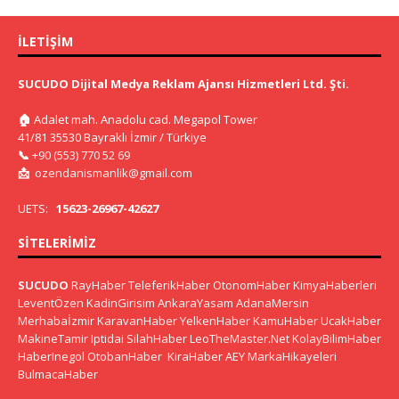
İLETIŞIM
SUCUDO Dijital Medya Reklam Ajansı Hizmetleri Ltd. Şti.
🏠
Adalet mah. Anadolu cad. Megapol Tower
41/81 35530 Bayraklı İzmir / Türkiye
📞
+90 (553) 770 52 69
📩
ozendanismanlik@gmail.com
UETS:
15623-26967-42627
SITELERIMIZ
SUCUDO
RayHaber
TeleferikHaber
OtonomHaber
KimyaHaberleri
LeventÖzen
KadinGirisim
AnkaraYasam
AdanaMersin
Merhabaİzmir
KaravanHaber
YelkenHaber
KamuHaber
UcakHaber
MakineTamir
Iptidai
SilahHaber
LeoTheMaster.Net
KolayBilimHaber
HaberInegol
OtobanHaber
KiraHaber
AEY
MarkaHikayeleri
BulmacaHaber