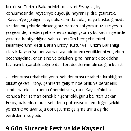
Kültür ve Turizm Bakanı Mehmet Nuri Ersoy, açılış
konuşmasında Kayseri’ye duyduğu hayranlığı dile getirerek,
“Kayseri’ye geldiğinizde, sokaklarında dolaşmaya başladığınızda
sıradan bir şehirde olmadığınızı hemen anlıyorsunuz. Erciyes’in
gölgesinde, medeniyetlere ev sahipliği yapmış bu kadim şehirde
yaşama bahtiyarlığına sahip olan tüm hemşehrilerimi
selamlıyorum” dedi. Bakan Ersoy, Kültür ve Turizm Bakanlığı
olarak Kayseri’ye her zaman ayrı bir önem verdiklerini ve şehrin
potansiyeline, enerjisine ve çalışkanlığına inanarak çok daha
fazlasını başarabileceğine dair tereddütlerinin olmadığını belirtti.
Ülkeler arası rekabetin yerini şehirler arası rekabete bıraktığına
dikkat çeken Ersoy, şehirlerin gelişiminde birlik ve beraberlik
içinde hareket etmenin önemini vurguladı. Kayseri’nin bu
konuda her zaman örnek bir şehir olduğunu belirten Bakan
Ersoy, bakanlık olarak şehirlerin potansiyelini en doğru şekilde
yönetme ve avantaja dönüştürme çalışmalarına ağırlık
verdiklerini söyledi.
9 Gün Sürecek Festivalde Kayseri