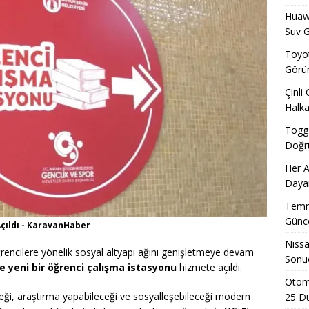
Huawe
Suv G
Toyot
Görün
Çinli
Halka
Togg 
Doğru
Her A
Dayan
Temmu
Günce
Açıldı - KaravanHaber
Nissa
rencilere yönelik sosyal altyapı ağını genişletmeye devam
Sonuç
 yeni bir öğrenci çalışma istasyonu
hizmete açıldı.
Otomo
eceği, araştırma yapabileceği ve sosyalleşebileceği modern
25 D