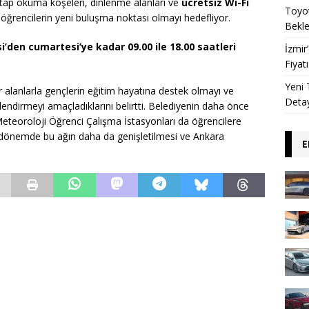
kitap okuma köşeleri, dinlenme alanları ve
ücretsiz Wi-Fi
Toyot
 öğrencilerin yeni buluşma noktası olmayı hedefliyor.
Beklen
i’den cumartesi’ye kadar 09.00 ile 18.00 saatleri
İzmir
Fiyat
Yeni 
ür alanlarla gençlerin eğitim hayatına destek olmayı ve
Detay
lendirmeyi amaçladıklarını belirtti. Belediyenin daha önce
eoroloji Öğrenci Çalışma İstasyonları da öğrencilere
önemde bu ağın daha da genişletilmesi ve Ankara
E