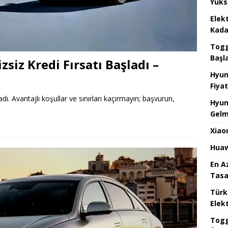
Yüks
Elek
Kada
Togg 
Başl
zsiz Kredi Fırsatı Başladı –
Hyun
Fiyat
adı. Avantajlı koşullar ve sınırları kaçırmayın; başvurun,
Hyun
Gelm
Xiao
Huaw
En A
Tasa
Türk
Elekt
Togg